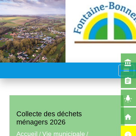
account_balance
menu
assignment
wb_incandescent
Collecte des déchets
home
ménagers 2026
Accueil
Vie municipale
/
/
info