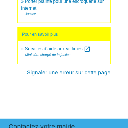
Porter plainte pour une escroquerie sur
internet
Justice
Pour en savoir plus
open_in_new
Services d’aide aux victimes
Ministère chargé de la justice
Signaler une erreur sur cette page
Contactez votre mairie