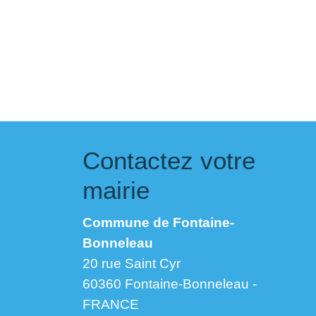
Contactez votre
mairie
Commune de Fontaine-
Bonneleau
20 rue Saint Cyr
60360 Fontaine-Bonneleau -
FRANCE