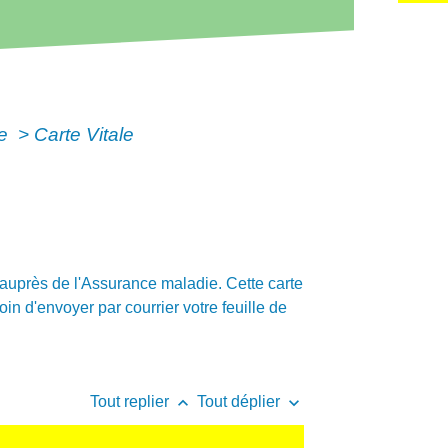
le
>
Carte Vitale
r auprès de l'Assurance maladie. Cette carte
n d'envoyer par courrier votre feuille de
keyboard_arrow_up
keyboard_arrow_down
Tout replier
Tout déplier