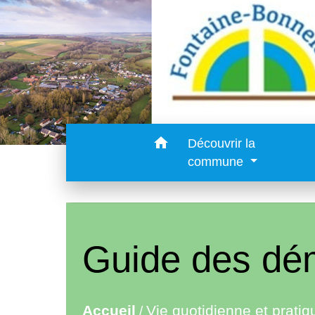
home
Découvrir la
commune
Guide des dé
Accueil
Vie quotidienne et pratiq
/