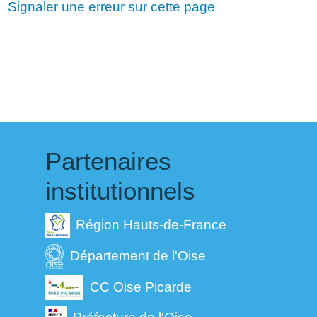
Signaler une erreur sur cette page
Partenaires
institutionnels
Région Hauts-de-France
Département de l'Oise
CC Oise Picarde