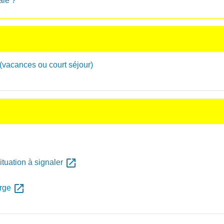
ale ?
(vacances ou court séjour)
open_in_new
tuation à signaler
open_in_new
arge