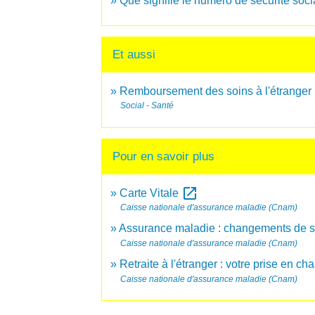
Que signifie le numéro de sécurité soci
Et aussi
Remboursement des soins à l'étranger 
Social - Santé
Pour en savoir plus
open_in_new
Carte Vitale
Caisse nationale d'assurance maladie (Cnam)
Assurance maladie : changements de si
Caisse nationale d'assurance maladie (Cnam)
Retraite à l'étranger : votre prise en ch
Caisse nationale d'assurance maladie (Cnam)