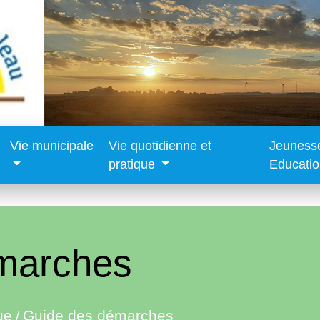
Vie municipale
Vie quotidienne et
Jeuness
pratique
Educati
marches
ue
Guide des démarches
/