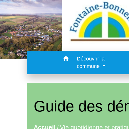
home
Découvrir la
commune
Guide des dé
Accueil
Vie quotidienne et pratiq
/