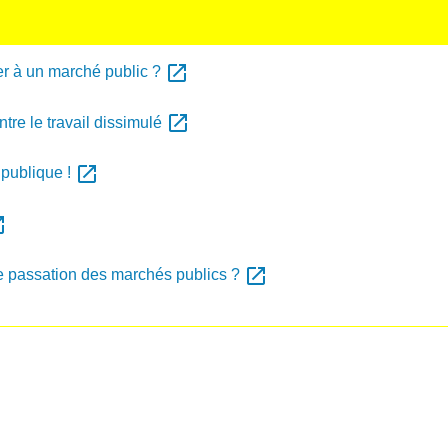
open_in_new
er à un marché public ?
open_in_new
ntre le travail dissimulé
open_in_new
 publique !
_new
open_in_new
de passation des marchés publics ?