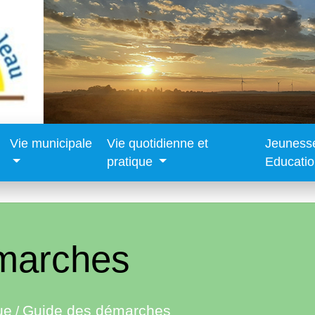
Vie municipale
Vie quotidienne et
Jeuness
pratique
Educati
marches
ue
Guide des démarches
/