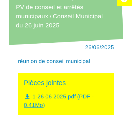
PV de conseil et arrêtés
municipaux
Conseil Municipal
/
du 26 juin 2025
26/06/2025
réunion de conseil municipal
Pièces jointes
1-26 06 2025.pdf (PDF -
file_download
0.41Mo)