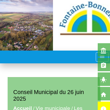
account_balance
menu
assignment
wb_incandescent
Conseil Municipal du 26 juin
home
2025
Accueil
Vie municipale
Les
/
/
info