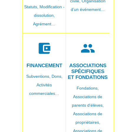
civile,
Organisation
Statuts,
Modification -
d’un événement…
dissolution,
Agrément…
account_balance_wallet
group
FINANCEMENT
ASSOCIATIONS
SPÉCIFIQUES
Subventions,
Dons,
ET FONDATIONS
Activités
Fondations,
commerciales…
Associations de
parents d’élèves,
Associations de
propriétaires,
Associations de