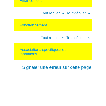
Financement
keyboard_arrow_up
keyboard_arrow_down
Tout replier
Tout déplier
Fonctionnement
keyboard_arrow_up
keyboard_arrow_down
Tout replier
Tout déplier
Associations spécifiques et
fondations
Signaler une erreur sur cette page