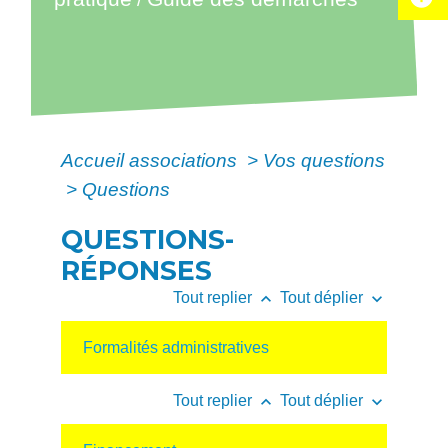
Accueil associations
>
Vos questions
>
Questions
QUESTIONS-
RÉPONSES
keyboard_arrow_up
keyboard_arrow_down
Tout replier
Tout déplier
Formalités administratives
keyboard_arrow_up
keyboard_arrow_down
Tout replier
Tout déplier