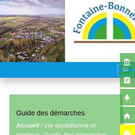
account_balance
menu
assignment
wb_incandescent
Guide des démarches
home
Accueil
Vie quotidienne et
/
info
pratique
Guide des démarches
/